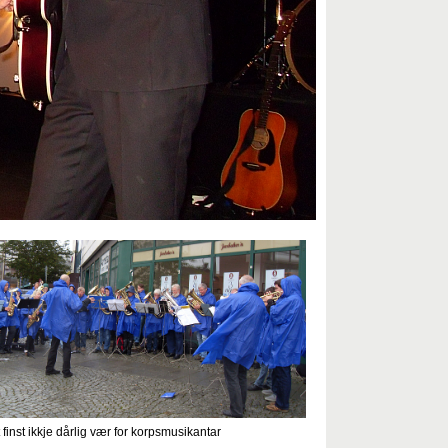
 finst ikkje dårlig vær for korpsmusikantar