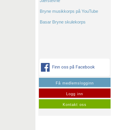
Jærstevne
Bryne musikkorps på YouTube
Basar Bryne skulekorps
Finn oss på Facebook
Få medlemslogginn
Logg inn
Kontakt oss