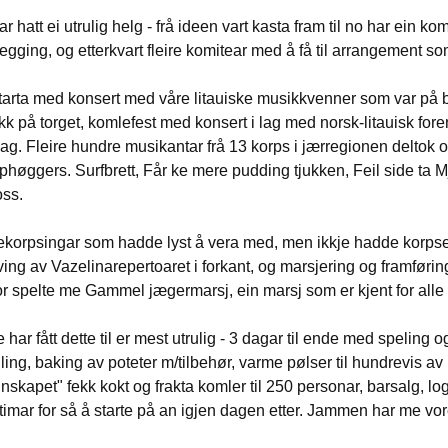
r hatt ei utrulig helg - frå ideen vart kasta fram til no har ein 
egging, og etterkvart fleire komitear med å få til arrangement som
tarta med konsert med våre litauiske musikkvenner som var på 
k på torget, komlefest med konsert i lag med norsk-litauisk for
g. Fleire hundre musikantar frå 13 korps i jærregionen deltok o
phøggers. Surfbrett, Får ke mere pudding tjukken, Feil side ta Mj
oss.
ekorpsingar som hadde lyst å vera med, men ikkje hadde korpse
ing av Vazelinarepertoaret i forkant, og marsjering og framfør
r spelte me Gammel jægermarsj, ein marsj som er kjent for alle 
 har fått dette til er mest utrulig - 3 dagar til ende med speling 
elling, baking av poteter m/tilbehør, varme pølser til hundrevis av
skapet" fekk kokt og frakta komler til 250 personar, barsalg, log
timar for så å starte på an igjen dagen etter. Jammen har me vo