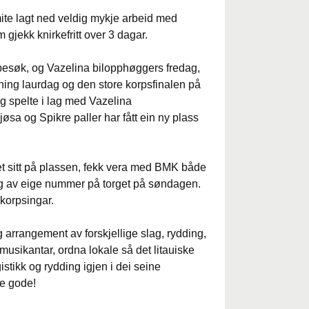
komite lagt ned veldig mykje arbeid med
 gjekk knirkefritt over 3 dagar.
besøk, og Vazelina bilopphøggers fredag,
ening laurdag og den store korpsfinalen på
g spelte i lag med Vazelina
øsa og Spikre paller har fått ein ny plass
t sitt på plassen, fekk vera med BMK både
ing av eige nummer på torget på søndagen.
korpsingar.
og arrangement av forskjellige slag, rydding,
 musikantar, ordna lokale så det litauiske
istikk og rydding igjen i dei seine
re gode!