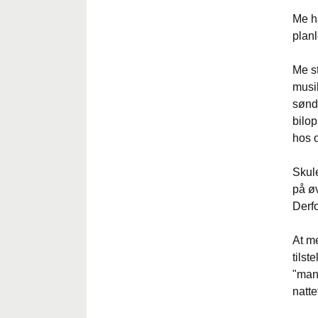
Me ha
planl
Me s
musik
sønda
bilop
hos 
Skul
på øv
Derfo
At me
tilst
"mann
natte