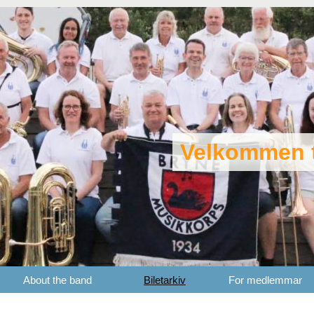
Velkommen t
About the band
Biletarkiv
For medlemmar