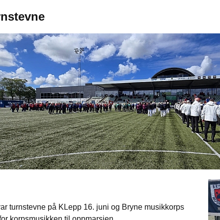
rnstevne
var turnstevne på KLepp 16. juni og Bryne musikkorps
for korpsmusikken til oppmarsjen.