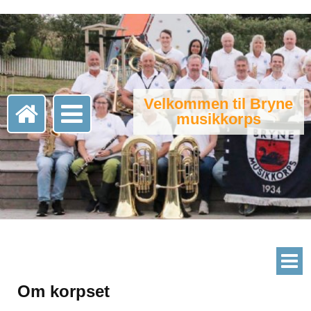
Velkommen til Bryne
musikkorps
Om korpset