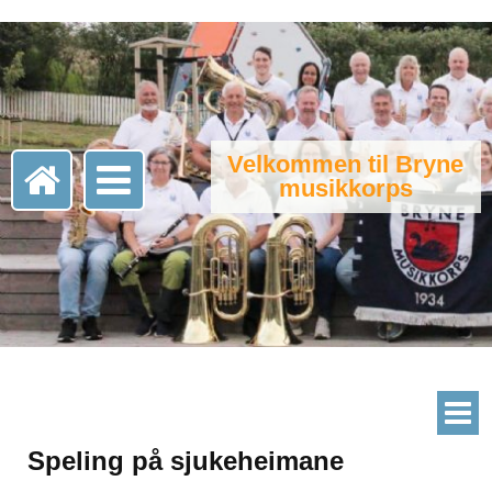
Velkommen til Bryne
musikkorps
Speling på sjukeheimane