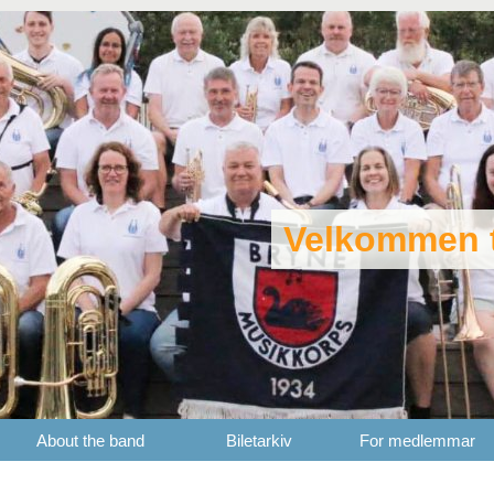
Velkommen t
About the band
Biletarkiv
For medlemmar