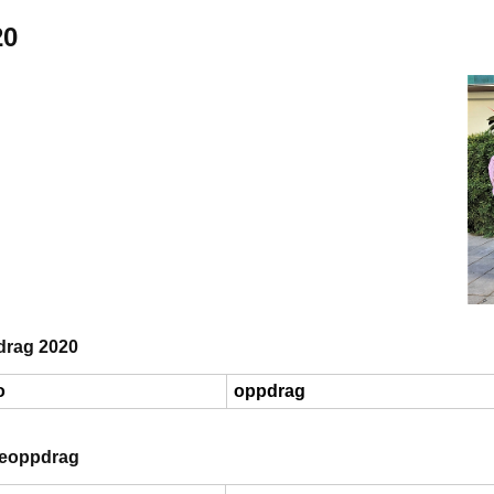
20
rag 2020
o
oppdrag
eoppdrag