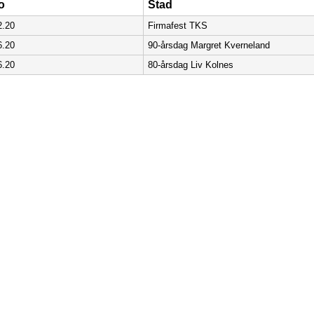
to
Stad
2.20
Firmafest TKS
6.20
90-årsdag Margret Kverneland
6.20
80-årsdag Liv Kolnes