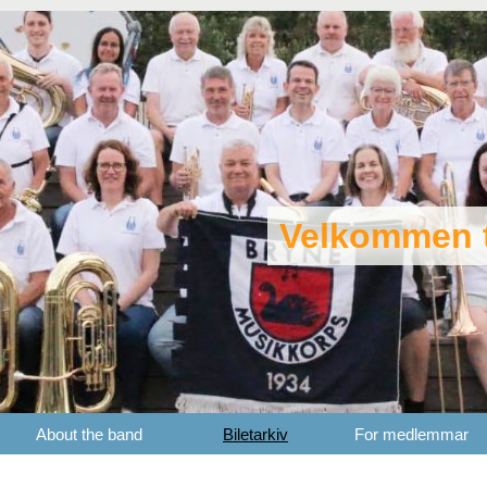
Velkommen t
About the band
Biletarkiv
For medlemmar