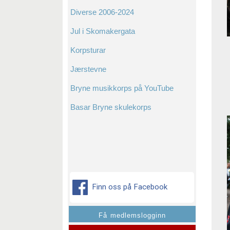
Diverse 2006-2024
Jul i Skomakergata
Korpsturar
Jærstevne
Bryne musikkorps på YouTube
Basar Bryne skulekorps
Finn oss på Facebook
Få medlemslogginn