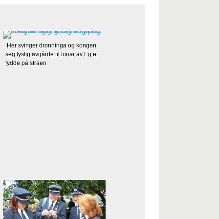
Her svinger dronninga og kongen
seg lystig avgårde til tonar av Eg e
fydde på straen