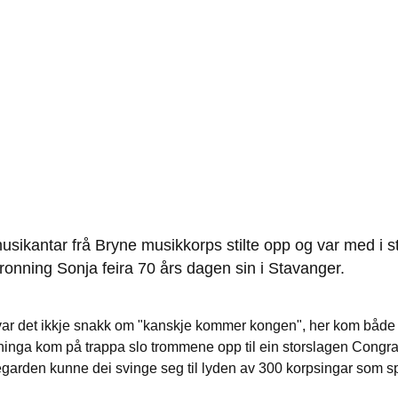
usikantar frå Bryne musikkorps stilte opp og var med i 
ronning Sonja feira 70 års dagen sin i Stavanger.
var det ikkje snakk om "kanskje kommer kongen", her kom både d
ninga kom på trappa slo trommene opp til ein storslagen Congra
egarden kunne dei svinge seg til lyden av 300 korpsingar som sp