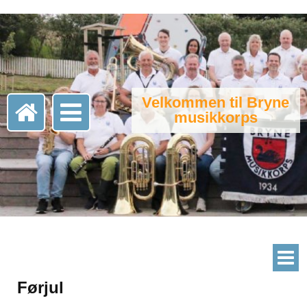
Velkommen til Bryne
musikkorps
Førjul