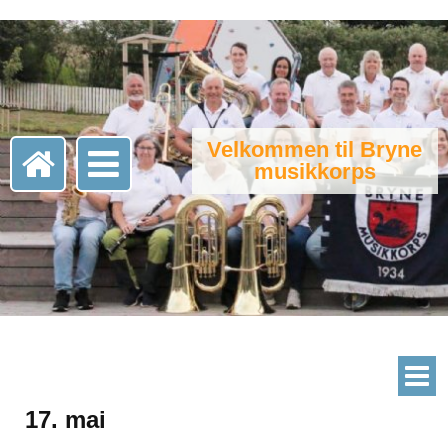
Velkommen til Bryne
musikkorps
17. mai