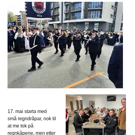
17. mai starta med
små regndråpar, nok til
at me tok på
regnkåpene, men etter